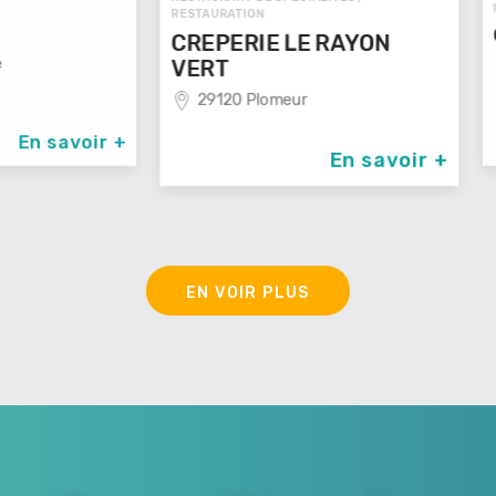
RESTAURAT
RESTAURATION
CREPE
CREPERIE LE RAYON
60000
VERT
29120 Plomeur
avoir +
En savoir +
EN VOIR PLUS