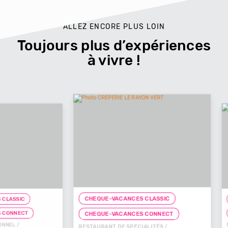
ALLEZ ENCORE PLUS LOIN
Toujours plus d’expériences
à vivre !
CHEQUE-VACANCES CLASSIC
CHEQUE-
T
CHEQUE
CHEQUE-VACANCES CONNECT
RESTAURAN
RESTAURANT DE SPÉCIALITÉS /