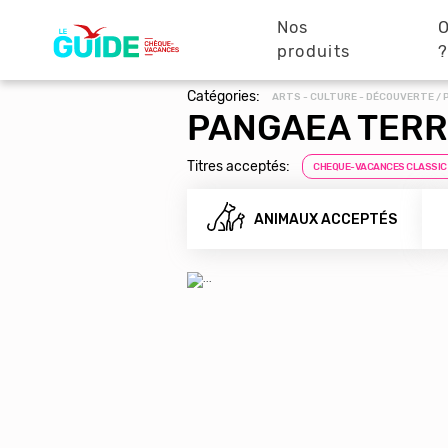
Navigation
Aller
au
Nos
O
principale
contenu
produits
principal
Catégories:
ARTS - CULTURE - DÉCOUVERTE 
PANGAEA TERR
Titres acceptés:
CHEQUE-VACANCES CLASSIC
ANIMAUX ACCEPTÉS