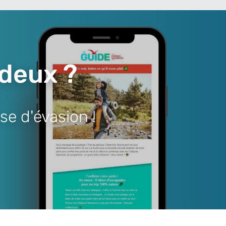
 deux ?
se d'évasion !