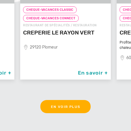
CHEQUE-VACANCES CLASSIC
T
CHEQUE-VACANCES CONNECT
 RESTAURATION
RESTAURANT DE SPÉCIALITÉS / RESTAURATION
ON VERT
CREPE TOUCH BEAUVAIS
Profitez d’un service à table dans un cadre
chaleureux et
60000 Beauvais
En savoir +
En savoir +
EN VOIR PLUS