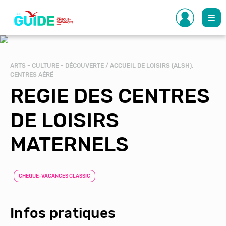
Aller
au
contenu
principal
ARTS - CULTURE - DÉCOUVERTE / ACCUEIL DE LOISIRS (ALSH),
CENTRES AÉRÉ
REGIE DES CENTRES
DE LOISIRS
MATERNELS
CHEQUE-VACANCES CLASSIC
Infos pratiques