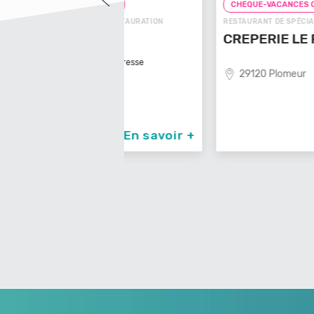
CONNECT
CHEQUE-VACANCES CONNECT
NEL / RESTAURATION
RESTAURANT DE SPÉCIALITÉS / RESTAURATIO
CREPERIE LE RAYON VERT
 c’est l'adresse
29120 Plomeur
En savoir +
En sav