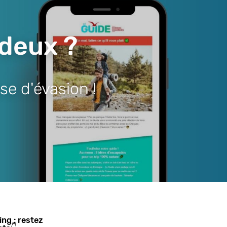
 deux ?
se d'évasion !
ing : restez