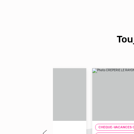
Tou
LASSIC
CHEQUE-VACANCES CLASSIC