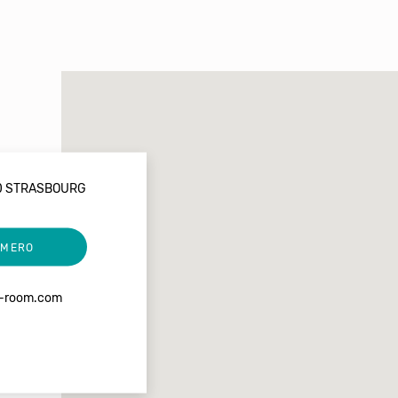
00 STRASBOURG
UMERO
al-room.com