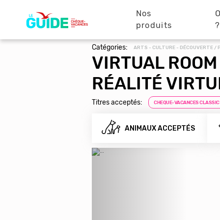
Navigation
Aller
au
Nos
O
principale
contenu
produits
principal
Catégories:
ARTS - CULTURE - DÉCOUVERTE / 
VIRTUAL ROOM
RÉALITÉ VIRTU
Titres acceptés:
CHEQUE-VACANCES CLASSIC
ANIMAUX ACCEPTÉS