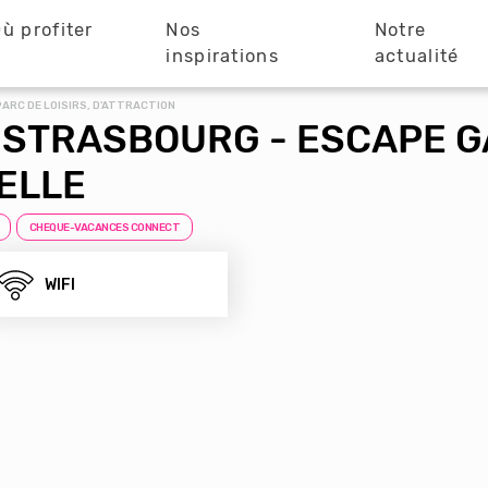
ù profiter
Nos
Notre
?
inspirations
actualité
PARC DE LOISIRS, D'ATTRACTION
 STRASBOURG - ESCAPE 
ELLE
CHEQUE-VACANCES CONNECT
WIFI