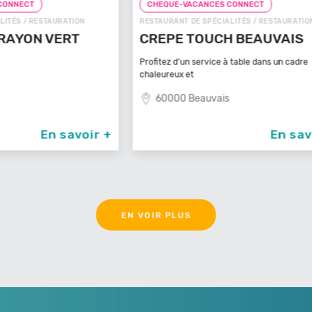
CHEQUE-VACANCES CONNECT
CHE
N
RESTAURANT DE SPÉCIALITÉS / RESTAURATION
FAST-F
CREPE TOUCH BEAUVAIS
PIZ
Profitez d’un service à table dans un cadre
81
chaleureux et
60000 Beauvais
oir +
En savoir +
EN VOIR PLUS