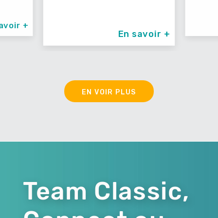
avoir +
En savoir +
EN VOIR PLUS
Team Classic,