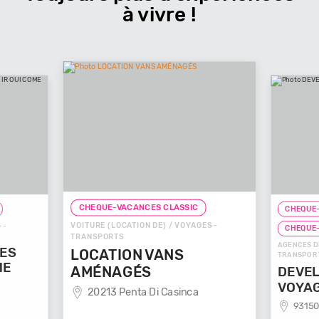
à vivre !
CHEQUE-VACANCES CLASSIC
CHEQUE-
VOITURE (LOCATION DE) / VOYAGES -
 -
CHEQUE
TRANSPORTS
AGENCES D
GES
LOCATION VANS
TRANSPOR
ME
AMÉNAGÉS
DEVEL
VOYA
20213 Penta Di Casinca
93150