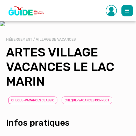
Aller
au
contenu
principal
HÉBERGEMENT / VILLAGE DE VACANCES
ARTES VILLAGE
VACANCES LE LAC
MARIN
CHEQUE-VACANCES CLASSIC
CHEQUE-VACANCES CONNECT
Infos pratiques