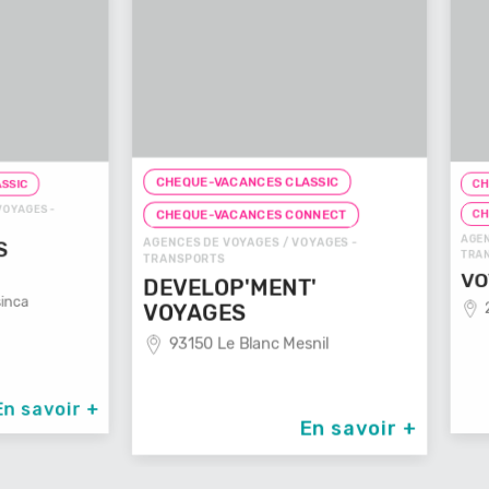
CHEQUE-VACANCES CLASSIC
CHEQUE-
ES -
CHEQUE
CHEQUE-VACANCES CONNECT
AGENCES D
AGENCES DE VOYAGES / VOYAGES -
TRANSPOR
TRANSPORTS
VOYAG
DEVELOP'MENT'
29100
VOYAGES
93150 Le Blanc Mesnil
avoir +
En savoir +