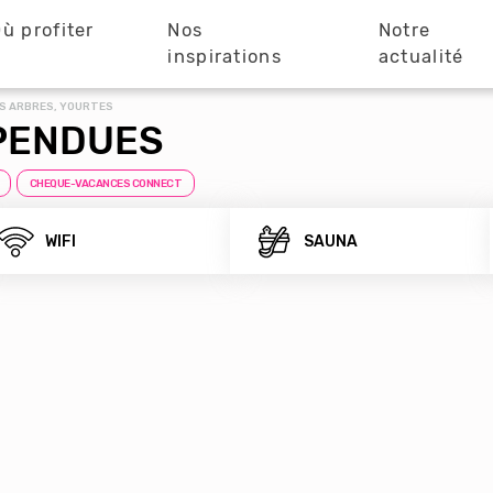
ù profiter
Nos
Notre
?
inspirations
actualité
S ARBRES, YOURTES
PENDUES
CHEQUE-VACANCES CONNECT
WIFI
SAUNA