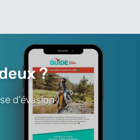
 deux ?
se d'évasion !