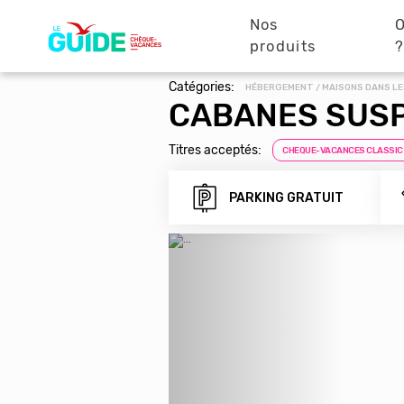
Navigation
Aller
au
Nos
O
principale
contenu
produits
principal
Catégories:
HÉBERGEMENT / MAISONS DANS LE
CABANES SUS
Titres acceptés:
CHEQUE-VACANCES CLASSIC
PARKING GRATUIT