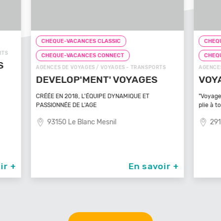
CHEQUE-VACANCES CLASSIC
CHEQ
CHEQUE-VACANCES CONNECT
CHE
TS
AGENCES DE VOYAGES / VOYAGES - TRANSPORTS
ZOOS, 
VOYAGEZ VOS REVES
ZOO
MA
"Voyagez vos rêves - L'agence de voyage qui se
plie à tout
Bénéfi
médite
29100 Poullan Sur Mer
83
oir +
En savoir +