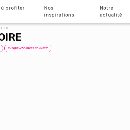
ù profiter
Nos
Notre
?
inspirations
actualité
LITES
OIRE
CHEQUE-VACANCES CONNECT