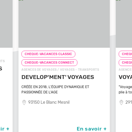
CHEQUE-VACANCES CLASSIC
CHEQ
CHEQUE-VACANCES CONNECT
CHE
TS
AGENCES DE VOYAGES / VOYAGES - TRANSPORTS
ZOOS, 
VOYAGEZ VOS REVES
ZOO
MA
"Voyagez vos rêves - L'agence de voyage qui se
plie à tout
Bénéfi
médite
29100 Poullan Sur Mer
83
oir +
En savoir +