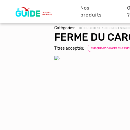
Navigation
Aller
au
Nos
O
principale
contenu
produits
principal
Catégories:
HÉBERGEMENT / LOGEMENTS INSO
FERME DU CAR
Titres acceptés:
CHEQUE-VACANCES CLASSIC