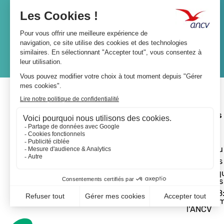
Lien
JE M'ABONNE
A propos 
L'ANCV
Le réseau
Les actus
Les Chèq
Vacances
Départ 18:
programm
l'ANCV