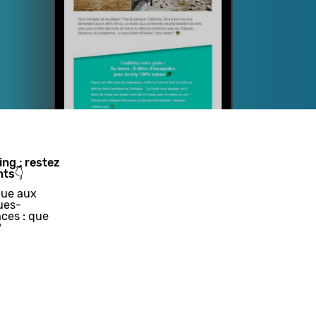
ing : restez
nts👇
ue aux
ues-
ces : que
?