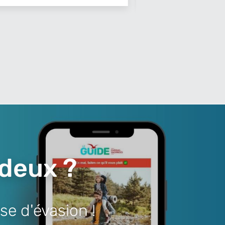
 deux ?
se d'évasion !