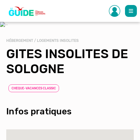
Aller
au
contenu
principal
HÉBERGEMENT / LOGEMENTS INSOLITES
GITES INSOLITES DE
SOLOGNE
CHEQUE-VACANCES CLASSIC
Infos pratiques