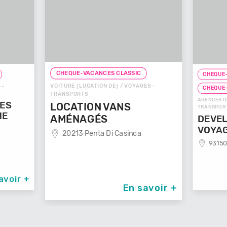
CHEQUE-VACANCES CLASSIC
CHEQUE-VACA
VOITURE (LOCATION DE) / VOYAGES -
CHEQUE-VAC
TRANSPORTS
AGENCES DE VOY
LOCATION VANS
TRANSPORTS
AMÉNAGÉS
DEVELOP
VOYAGE
20213 Penta Di Casinca
93150 Le 
ir +
En savoir +