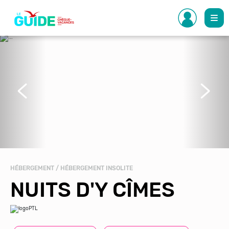
Aller
au
contenu
principal
Précédent
Suivant
HÉBERGEMENT / HÉBERGEMENT INSOLITE
NUITS D'Y CÎMES