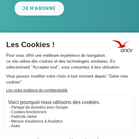
JE M'ABONNE
A propos 👇
Suivez-nous 👇
Infos légales 👇
Phishing : restez vigilants👇