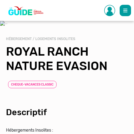
Aller
au
contenu
principal
HÉBERGEMENT / LOGEMENTS INSOLITES
ROYAL RANCH
NATURE EVASION
CHEQUE-VACANCES CLASSIC
Descriptif
Hébergements Insolites :