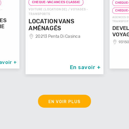
CHEQUE-VACANCES CLASSIC
CHEQUE-
VOITURE (LOCATION DE) / VOYAGES -
 -
CHEQUE
TRANSPORTS
AGENCES D
GES
LOCATION VANS
TRANSPOR
ME
AMÉNAGÉS
DEVEL
VOYA
20213 Penta Di Casinca
93150
avoir +
En savoir +
EN VOIR PLUS