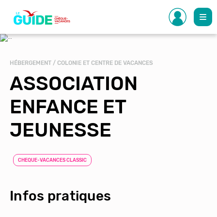
Aller
au
contenu
principal
HÉBERGEMENT / COLONIE ET CENTRE DE VACANCES
ASSOCIATION
ENFANCE ET
JEUNESSE
CHEQUE-VACANCES CLASSIC
Infos pratiques