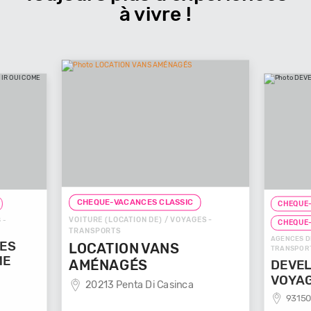
à vivre !
CHEQUE-VACANCES CLASSIC
CHEQUE-
VOITURE (LOCATION DE) / VOYAGES -
 -
CHEQUE
TRANSPORTS
AGENCES D
GES
LOCATION VANS
TRANSPOR
ME
AMÉNAGÉS
DEVEL
VOYA
20213 Penta Di Casinca
93150