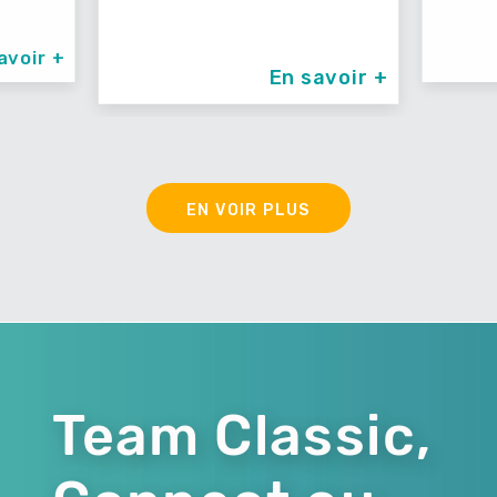
avoir +
En savoir +
EN VOIR PLUS
Team Classic,