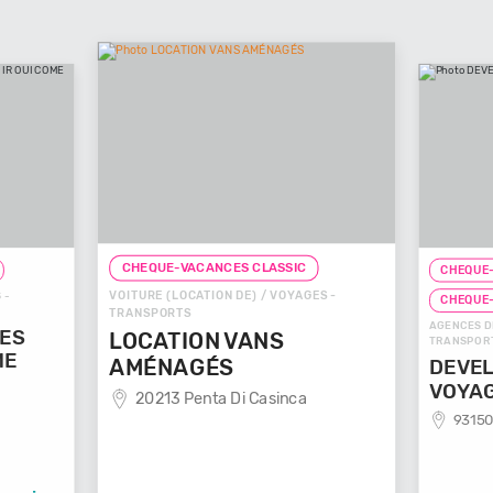
CHEQUE-VACANCES CLASSIC
CHEQUE-VACA
VOITURE (LOCATION DE) / VOYAGES -
CHEQUE-VAC
TRANSPORTS
AGENCES DE VOY
LOCATION VANS
TRANSPORTS
AMÉNAGÉS
DEVELOP
VOYAGE
20213 Penta Di Casinca
93150 Le 