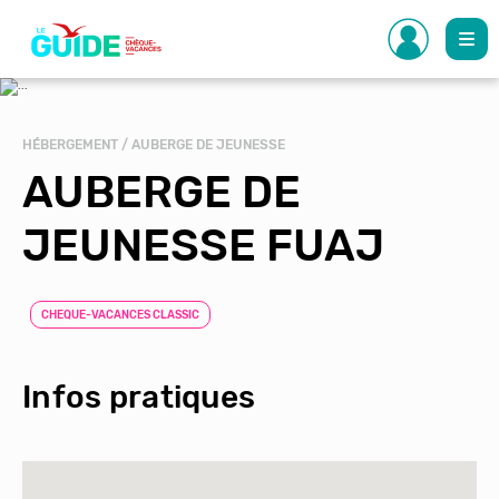
Aller
au
contenu
principal
HÉBERGEMENT / AUBERGE DE JEUNESSE
AUBERGE DE
JEUNESSE FUAJ
CHEQUE-VACANCES CLASSIC
Infos pratiques