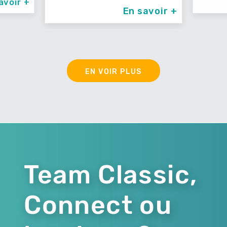
ir +
En savoir +
EN VOIR PLUS
Team Classic,
Connect ou