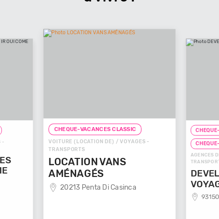
CHEQUE-VACANCES CLASSIC
CHEQUE-
VOITURE (LOCATION DE) / VOYAGES -
 -
CHEQUE
TRANSPORTS
AGENCES D
GES
LOCATION VANS
TRANSPOR
ME
AMÉNAGÉS
DEVEL
VOYA
20213 Penta Di Casinca
93150