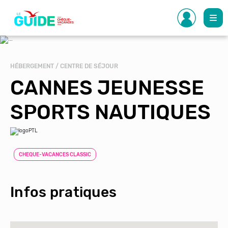
Aller
au
contenu
principal
HÉBERGEMENT / CENTRE DE SÉJOUR
CANNES JEUNESSE
SPORTS NAUTIQUES
CHEQUE-VACANCES CLASSIC
Infos pratiques