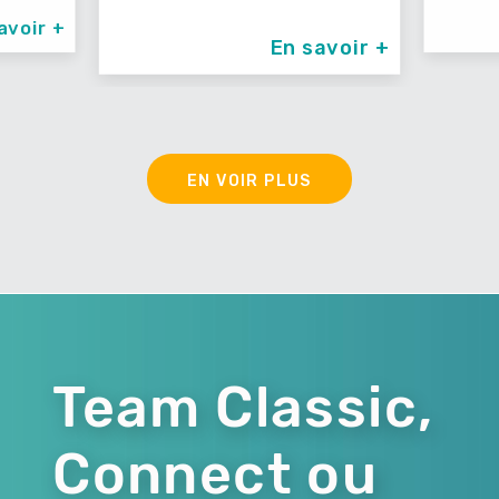
avoir +
En savoir +
EN VOIR PLUS
Team Classic,
Connect ou