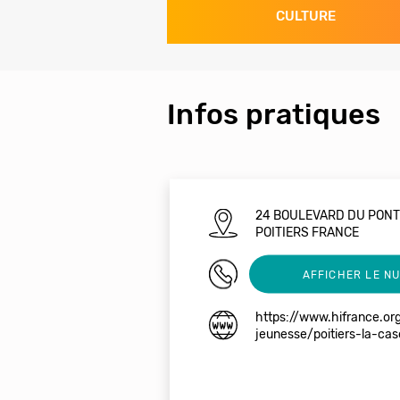
CULTURE
Infos pratiques
24 BOULEVARD DU PON
POITIERS FRANCE
0586165051
AFFICHER LE N
https://www.hifrance.or
jeunesse/poitiers-la-ca