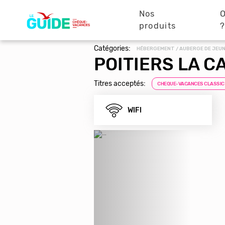
Navigation
Aller
au
Nos
O
principale
contenu
produits
principal
Catégories:
HÉBERGEMENT / AUBERGE DE JEU
POITIERS LA 
Titres acceptés:
CHEQUE-VACANCES CLASSIC
WIFI