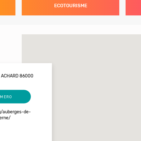
ECOTOURISME
T ACHARD 86000
UMERO
g/auberges-de-
serne/