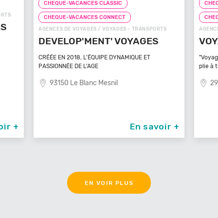
CHEQUE-VACANCES CLASSIC
CHEQ
CHEQUE-VACANCES CONNECT
CHE
TS
AGENCES DE VOYAGES / VOYAGES - TRANSPORTS
ZOOS, 
VOYAGEZ VOS REVES
ZOO
MA
"Voyagez vos rêves - L'agence de voyage qui se
plie à tout
Bénéfi
médite
29100 Poullan Sur Mer
83
oir +
En savoir +
EN VOIR PLUS