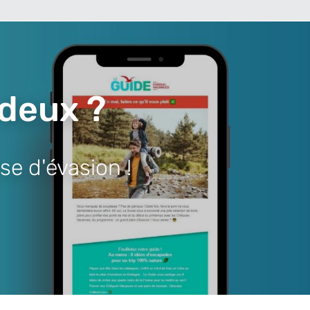
 deux ?
se d'évasion !