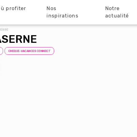
ù profiter
Nos
Notre
?
inspirations
actualité
NESSE
CASERNE
CHEQUE-VACANCES CONNECT