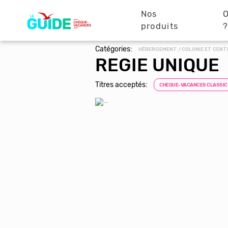
Navigation
Aller
au
Nos
O
principale
contenu
produits
principal
Catégories:
HÉBERGEMENT / COLONIE ET CENT
REGIE UNIQUE
Titres acceptés:
CHEQUE-VACANCES CLASSIC