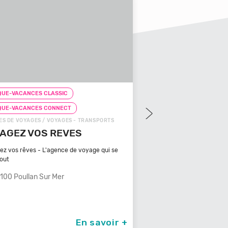
UE-VACANCES CLASSIC
CHEQUE-VACANCES CLAS
QUE-VACANCES CONNECT
CHEQUE-VACANCES CON
S DE VOYAGES / VOYAGES - TRANSPORTS
ZOOS, RÉSERVES / ARTS - C
AGEZ VOS REVES
ZOOPARC DU CA
MAURES
ez vos rêves - L'agence de voyage qui se
tout
Bénéficiant d'un climat ty
méditerranéen, Venez
100 Poullan Sur Mer
83340 Le Cannet De
En savoir +