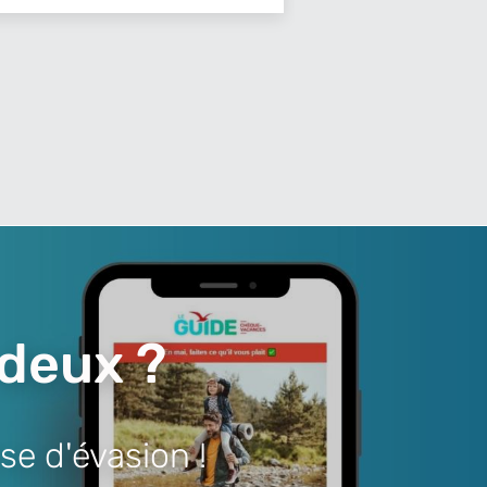
 deux ?
se d'évasion !