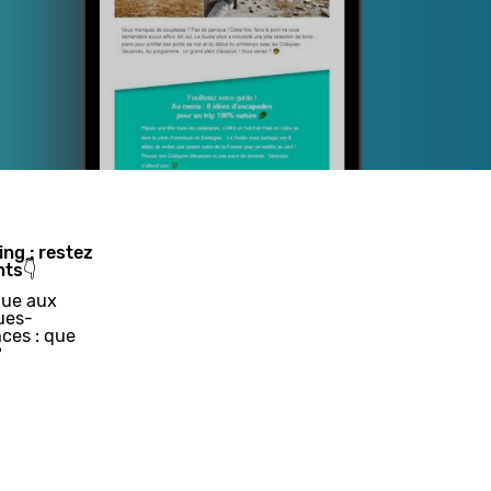
ing : restez
nts👇
ue aux
ues-
ces : que
?