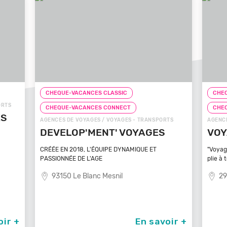
CHEQUE-VACANCES CLASSIC
CHEQ
ORTS
CHEQUE-VACANCES CONNECT
CHE
ÉS
AGENCES DE VOYAGES / VOYAGES - TRANSPORTS
AGENCE
DEVELOP'MENT' VOYAGES
VOY
CRÉÉE EN 2018, L'ÉQUIPE DYNAMIQUE ET
"Voyag
PASSIONNÉE DE L'AGE
plie à 
93150 Le Blanc Mesnil
29
oir +
En savoir +