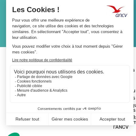
Lien
JE M'ABONNE
A propos 
L'ANCV
Le réseau
Les actus
Les Chèq
Vacances
Départ 18:
programm
l'ANCV