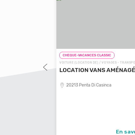
LASSIC
CHEQUE-VACANCES CLASSIC
 VOYAGES - TRANSPORTS
VOITURE (LOCATION DE) / VOYAGES - TRANSP
OYAGES LOCALE
LOCATION VANS AMÉNAG
20213 Penta Di Casinca
ende de voyages locale,
En savoir +
En sav