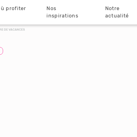
ù profiter
Nos
Notre
?
inspirations
actualité
RE DE VACANCES