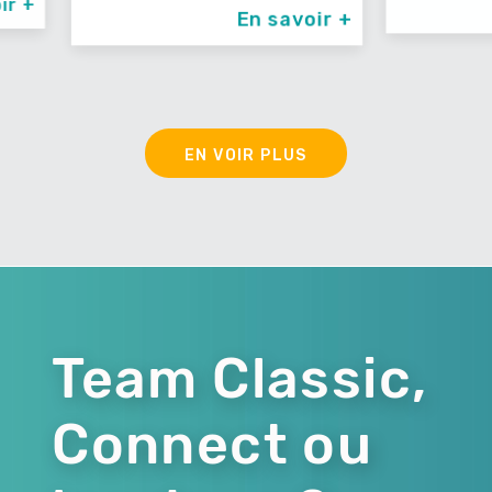
En savoir +
En savoir +
EN VOIR PLUS
Team Classic,
Connect ou