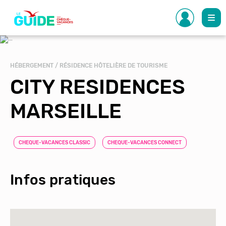
Aller
au
contenu
principal
HÉBERGEMENT / RÉSIDENCE HÔTELIÈRE DE TOURISME
CITY RESIDENCES
MARSEILLE
CHEQUE-VACANCES CLASSIC
CHEQUE-VACANCES CONNECT
Infos pratiques