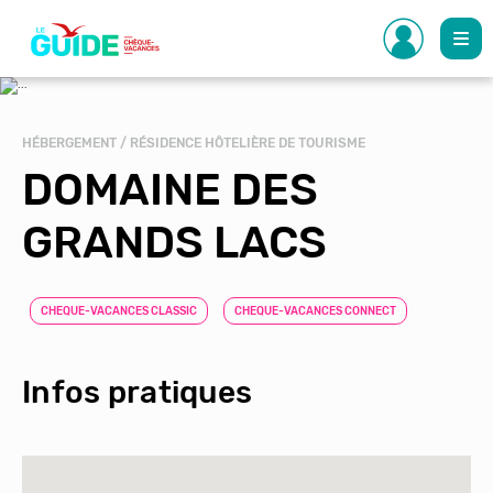
Aller
au
contenu
principal
HÉBERGEMENT / RÉSIDENCE HÔTELIÈRE DE TOURISME
DOMAINE DES
GRANDS LACS
CHEQUE-VACANCES CLASSIC
CHEQUE-VACANCES CONNECT
Infos pratiques