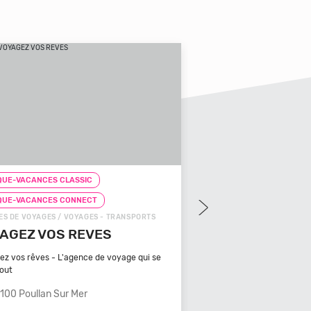
UE-VACANCES CLASSIC
CHEQUE-VACANCES CLAS
QUE-VACANCES CONNECT
CHEQUE-VACANCES CON
S DE VOYAGES / VOYAGES - TRANSPORTS
ZOOS, RÉSERVES / ARTS - C
AGEZ VOS REVES
ZOOPARC DU CA
MAURES
ez vos rêves - L'agence de voyage qui se
tout
Bénéficiant d'un climat ty
méditerranéen, Venez
100 Poullan Sur Mer
83340 Le Cannet De