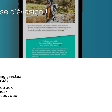
se d'évasion !
ing : restez
nts👇
ue aux
ues-
ces : que
?