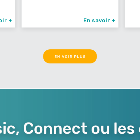
oir +
En savoir +
EN VOIR PLUS
ic, Connect ou les