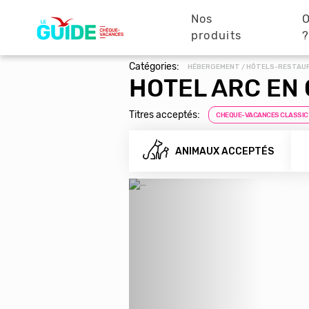
Navigation
Aller
au
Nos
O
principale
contenu
produits
principal
Catégories:
HÉBERGEMENT / HÔTELS-RESTAU
HOTEL ARC EN 
Titres acceptés:
CHEQUE-VACANCES CLASSIC
ANIMAUX ACCEPTÉS