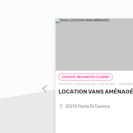
LASSIC
CHEQUE-VACANCES CLASSIC
 VOYAGES - TRANSPORTS
VOITURE (LOCATION DE) / VOYAGES - TRANSP
OYAGES LOCALE
LOCATION VANS AMÉNAG
20213 Penta Di Casinca
ende de voyages locale,