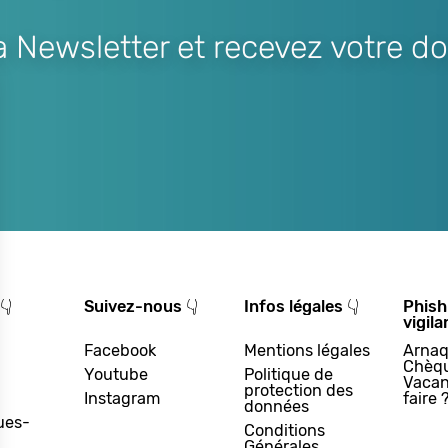
Newsletter et recevez votre do
👇
Suivez-nous 👇
Infos légales 👇
Phish
vigila
Facebook
Mentions légales
Arnaq
Chèq
Youtube
Politique de
Vacan
protection des
Instagram
faire 
données
ues-
Conditions
Générales