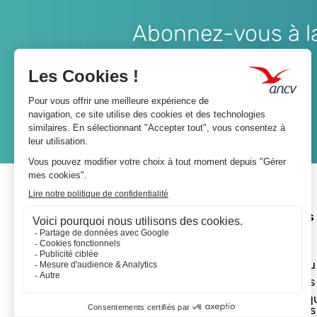
Abonnez-vous à la 
Lien
JE M'ABONNE
A propos 
L'ANCV
Le réseau
Les actus
Les Chèq
Vacances