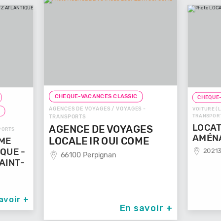
CHEQUE-VACANCES CLASSIC
CHEQUE-
AGENCES DE VOYAGES / VOYAGES -
VOITURE (L
T
TRANSPOR
TRANSPORTS
LOCAT
AGENCE DE VOYAGES
SPORTS
AMÉN
LOCALE IR OUI COME
SME
QUE -
20213
66100 Perpignan
AINT-
avoir +
En savoir +