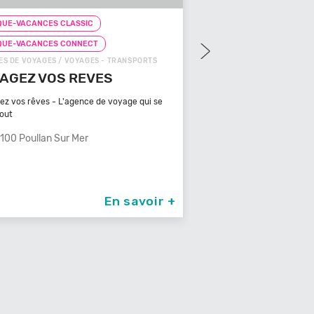
UE-VACANCES CLASSIC
CHEQUE-VACANCES CLAS
QUE-VACANCES CONNECT
CHEQUE-VACANCES CON
S DE VOYAGES / VOYAGES - TRANSPORTS
ZOOS, RÉSERVES / ARTS - C
AGEZ VOS REVES
ZOOPARC DU CA
MAURES
ez vos rêves - L'agence de voyage qui se
tout
Bénéficiant d'un climat ty
méditerranéen, Venez
100 Poullan Sur Mer
83340 Le Cannet De
En savoir +