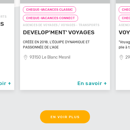
CHEQUE-VACANCES CLASSIC
CHEQ
ORTS
CHEQUE-VACANCES CONNECT
CHE
ÉS
AGENCES DE VOYAGES / VOYAGES - TRANSPORTS
AGENCE
DEVELOP'MENT' VOYAGES
VOY
CRÉÉE EN 2018, L'ÉQUIPE DYNAMIQUE ET
"Voyag
PASSIONNÉE DE L'AGE
plie à 
93150 Le Blanc Mesnil
29
oir +
En savoir +
EN VOIR PLUS