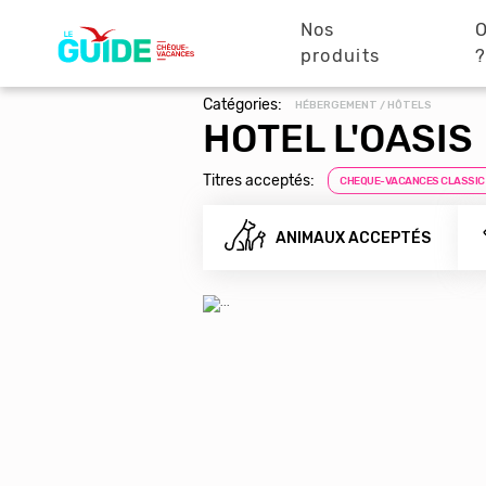
Navigation
Aller
au
Nos
O
principale
contenu
produits
principal
Catégories:
HÉBERGEMENT / HÔTELS
HOTEL L'OASIS
Titres acceptés:
CHEQUE-VACANCES CLASSIC
ANIMAUX ACCEPTÉS