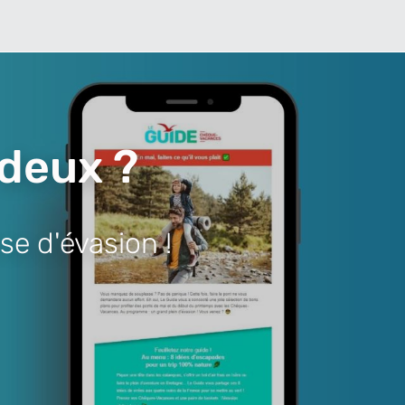
 deux ?
se d'évasion !