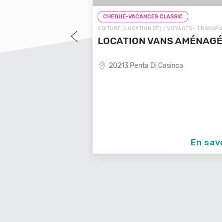
LASSIC
CHEQUE-VACANCES CLASSIC
 VOYAGES - TRANSPORTS
VOITURE (LOCATION DE) / VOYAGES - TRANSP
OYAGES LOCALE
LOCATION VANS AMÉNAG
20213 Penta Di Casinca
ende de voyages locale,
En savoir +
En sav