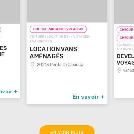
CHEQUE-VACANCES CLASSIC
CHEQUE-
VOITURE (LOCATION DE) / VOYAGES -
 -
CHEQUE
TRANSPORTS
AGENCES D
GES
LOCATION VANS
TRANSPOR
ME
AMÉNAGÉS
DEVEL
VOYA
20213 Penta Di Casinca
93150
avoir +
En savoir +
EN VOIR PLUS