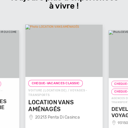
à vivre !
CHEQUE-VACANCES CLASSIC
CHEQUE-
VOITURE (LOCATION DE) / VOYAGES -
 -
CHEQUE
TRANSPORTS
AGENCES D
GES
LOCATION VANS
TRANSPOR
ME
AMÉNAGÉS
DEVEL
VOYA
20213 Penta Di Casinca
93150