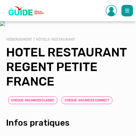
Aller
au
contenu
principal
HÉBERGEMENT / HÔTELS-RESTAURANT
HOTEL RESTAURANT
REGENT PETITE
FRANCE
CHEQUE-VACANCES CLASSIC
CHEQUE-VACANCES CONNECT
Infos pratiques