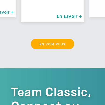
avoir +
En savoir +
EN VOIR PLUS
Team Classic,