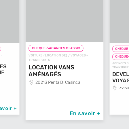
CHEQUE-VACANCES CLASSIC
CHEQUE-
VOITURE (LOCATION DE) / VOYAGES -
 -
CHEQUE
TRANSPORTS
AGENCES D
GES
LOCATION VANS
TRANSPOR
ME
AMÉNAGÉS
DEVEL
VOYA
20213 Penta Di Casinca
93150
avoir +
En savoir +