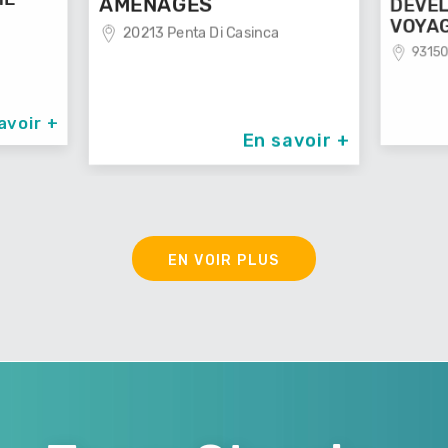
VOYA
DEVELOP'MENT'
ca
291
VOYAGES
93150 Le Blanc Mesnil
 savoir +
En savoir +
EN VOIR PLUS