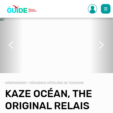
Aller
au
contenu
principal
Précédent
Suivant
HÉBERGEMENT / RÉSIDENCE HÔTELIÈRE DE TOURISME
KAZE OCÉAN, THE
ORIGINAL RELAIS