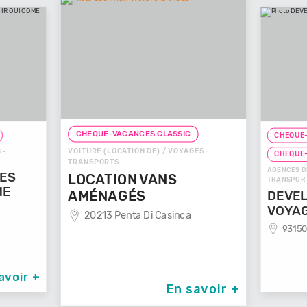
CHEQUE-VACANCES CLASSIC
CHEQUE-
VOITURE (LOCATION DE) / VOYAGES -
 -
CHEQUE
TRANSPORTS
AGENCES D
GES
LOCATION VANS
TRANSPOR
ME
AMÉNAGÉS
DEVEL
VOYA
20213 Penta Di Casinca
93150
avoir +
En savoir +