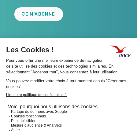
JE M'ABONNE
A propos 👇
Suivez-nous 👇
Infos légales 👇
Phishing : restez vigilants👇