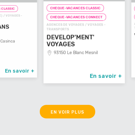
CHEQUE-VACANCES CLASSIC
CHEQUE-
ES -
CHEQUE
CHEQUE-VACANCES CONNECT
AGENCES D
AGENCES DE VOYAGES / VOYAGES -
TRANSPOR
TRANSPORTS
VOYAG
DEVELOP'MENT'
29100
VOYAGES
93150 Le Blanc Mesnil
avoir +
En savoir +
EN VOIR PLUS