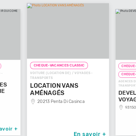
CHEQUE-VACANCES CLASSIC
CHEQUE-
VOITURE (LOCATION DE) / VOYAGES -
 -
CHEQUE
TRANSPORTS
AGENCES D
GES
LOCATION VANS
TRANSPOR
ME
AMÉNAGÉS
DEVEL
VOYA
20213 Penta Di Casinca
93150
avoir +
En savoir +