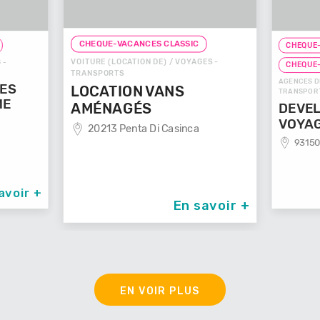
CHEQUE-VACANCES CLASSIC
CHEQUE-
VOITURE (LOCATION DE) / VOYAGES -
 -
CHEQUE
TRANSPORTS
AGENCES D
GES
LOCATION VANS
TRANSPOR
ME
AMÉNAGÉS
DEVEL
VOYA
20213 Penta Di Casinca
93150
avoir +
En savoir +
EN VOIR PLUS