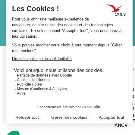
JE M'ABONNE
A propos 
L'ANCV
Le réseau
Les actus
Les Chèq
Vacances
Départ 18:
programm
l'ANCV