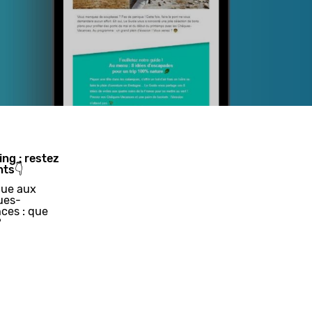
ing : restez
nts👇
ue aux
ues-
ces : que
?