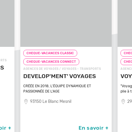
CHEQUE-VACANCES CLASSIC
CHEQ
ORTS
CHEQUE-VACANCES CONNECT
CHE
ÉS
AGENCES DE VOYAGES / VOYAGES - TRANSPORTS
AGENCE
DEVELOP'MENT' VOYAGES
VOY
CRÉÉE EN 2018, L'ÉQUIPE DYNAMIQUE ET
"Voyag
PASSIONNÉE DE L'AGE
plie à 
93150 Le Blanc Mesnil
29
oir +
En savoir +