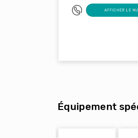
05 55 92 16 65
AFFICHER LE N
Équipement spéc