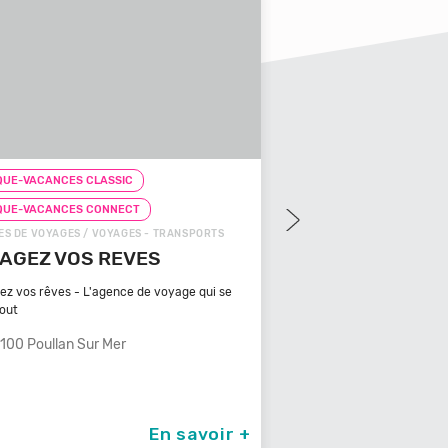
UE-VACANCES CLASSIC
CHEQUE-VACANCES CLAS
QUE-VACANCES CONNECT
CHEQUE-VACANCES CON
S DE VOYAGES / VOYAGES - TRANSPORTS
ZOOS, RÉSERVES / ARTS - C
AGEZ VOS REVES
ZOOPARC DU CA
MAURES
ez vos rêves - L'agence de voyage qui se
tout
Bénéficiant d'un climat ty
méditerranéen, Venez
100 Poullan Sur Mer
83340 Le Cannet De
En savoir +