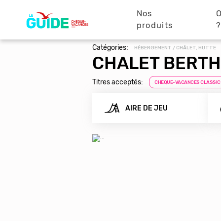
Navigation
Aller
au
Nos
O
principale
contenu
produits
principal
Catégories:
HÉBERGEMENT / CHÂLET, HUTTE
CHALET BERTH
Titres acceptés:
CHEQUE-VACANCES CLASSIC
AIRE DE JEU