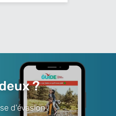
 deux ?
se d'évasion !