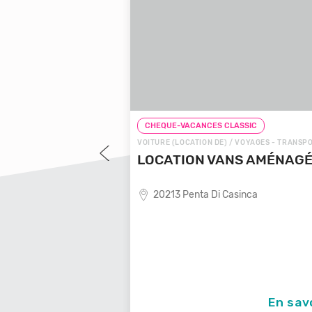
LASSIC
CHEQUE-VACANCES CLASSIC
 VOYAGES - TRANSPORTS
VOITURE (LOCATION DE) / VOYAGES - TRANSP
OYAGES LOCALE
LOCATION VANS AMÉNAG
20213 Penta Di Casinca
ende de voyages locale,
En savoir +
En sav