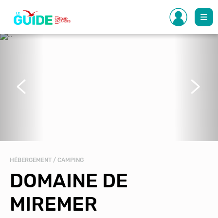
Aller
au
contenu
principal
Précédent
Suivant
HÉBERGEMENT / CAMPING
DOMAINE DE
MIREMER