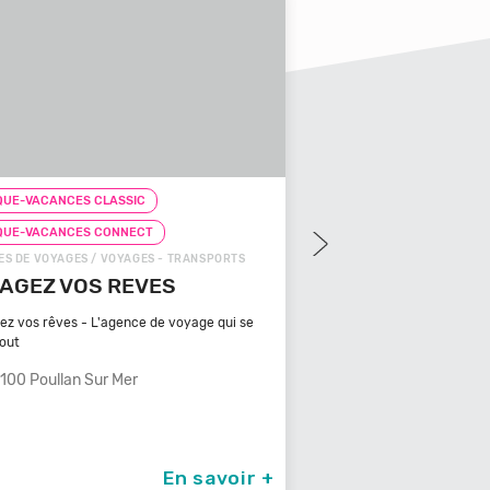
-VACANCES CLASSIC
CHEQUE-VACANCES CLASSIC
-VACANCES CONNECT
CHEQUE-VACANCES CONNEC
DE VOYAGES / VOYAGES - TRANSPORTS
ZOOS, RÉSERVES / ARTS - CULT
GEZ VOS REVES
ZOOPARC DU CAN
MAURES
vos rêves - L'agence de voyage qui se
t
Bénéficiant d'un climat typiq
méditerranéen, Venez
0 Poullan Sur Mer
83340 Le Cannet Des 
En savoir +