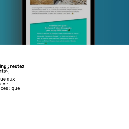
ing : restez
nts👇
ue aux
ues-
ces : que
?