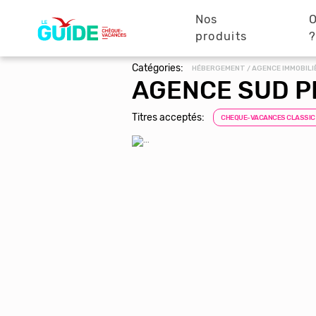
Navigation
Aller
au
Nos
O
principale
contenu
produits
principal
Catégories:
HÉBERGEMENT / AGENCE IMMOBILI
AGENCE SUD P
Titres acceptés:
CHEQUE-VACANCES CLASSIC