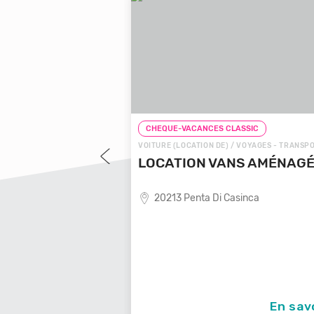
SSIC
CHEQUE-VACANCES CLASSIC
YAGES - TRANSPORTS
VOITURE (LOCATION DE) / VOYAGES - TRANSPORT
YAGES LOCALE
LOCATION VANS AMÉNAGÉS
20213 Penta Di Casinca
e de voyages locale,
En savoir +
En savoi