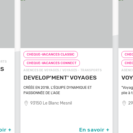
CHEQUE-VACANCES CLASSIC
CHEQUE
S
CHEQUE-VACANCES CONNECT
CHEQUE
AGENCES DE VOYAGES / VOYAGES - TRANSPORTS
AGENCES 
DEVELOP'MENT' VOYAGES
VOYA
CRÉÉE EN 2018, L'ÉQUIPE DYNAMIQUE ET
"Voyagez 
PASSIONNÉE DE L'AGE
plie à tou
93150 Le Blanc Mesnil
2910
r +
En savoir +