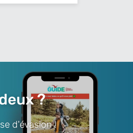
 deux ?
se d'évasion !