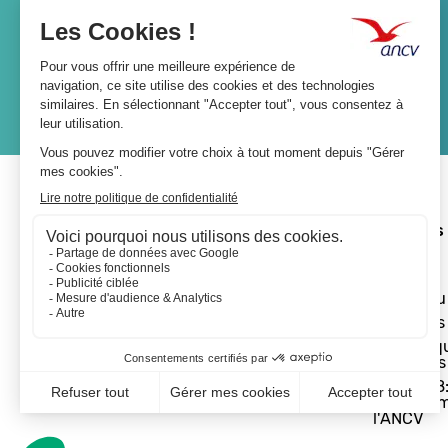
Lien
JE M'ABONNE
A propos 
L'ANCV
Le réseau
Les actus
Les Chèq
Vacances
Départ 18:
programm
l'ANCV