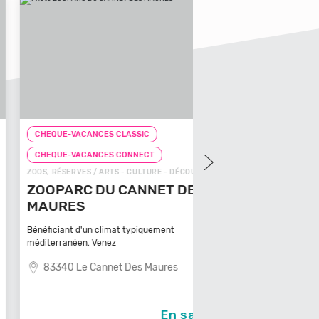
UE-VACANCES CLASSIC
CHEQUE-VACANCES CLAS
MINI GOLF / ARTS - CULTUR
QUE-VACANCES CONNECT
MINI GOLF LE M
RÉSERVES / ARTS - CULTURE - DÉCOUVERTE
PARC DU CANNET DES
Le minigolf Le Moulin à Lon
URES
dans son c
64140 Lons
ciant d'un climat typiquement
rranéen, Venez
340 Le Cannet Des Maures
En savoir +