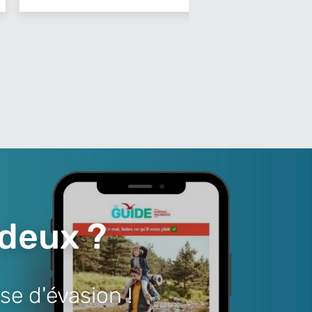
 deux ?
se d'évasion !