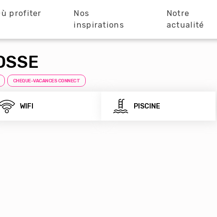
ù profiter
Nos
Notre
?
inspirations
actualité
OSSE
CHEQUE-VACANCES CONNECT
WIFI
PISCINE