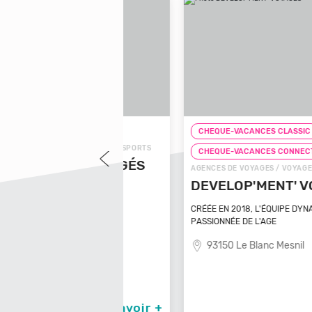
LASSIC
CHEQUE-VACANCES CLASSIC
 / VOYAGES - TRANSPORTS
CHEQUE-VACANCES CONNECT
NS AMÉNAGÉS
AGENCES DE VOYAGES / VOYAGES - TRANSPOR
DEVELOP'MENT' VOYAGES
asinca
CRÉÉE EN 2018, L'ÉQUIPE DYNAMIQUE ET
PASSIONNÉE DE L'AGE
93150 Le Blanc Mesnil
En savoir +
En sav