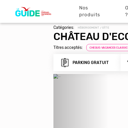
Navigation
Aller
au
Nos
O
principale
contenu
produits
principal
Catégories:
HÉBERGEMENT / GÎTE
CHÂTEAU D'EC
Titres acceptés:
CHEQUE-VACANCES CLASSIC
PARKING GRATUIT