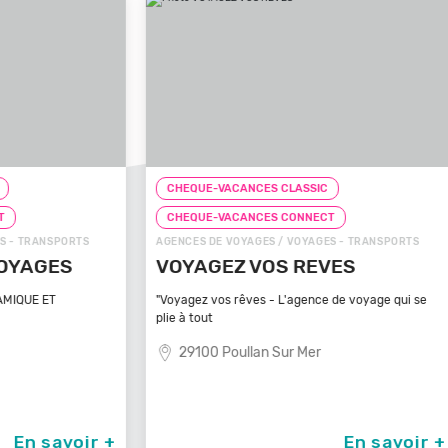
CHEQUE-VACANCES CLASSIC
CHEQ
CHEQUE-VACANCES CONNECT
CHE
TS
AGENCES DE VOYAGES / VOYAGES - TRANSPORTS
ZOOS, 
VOYAGEZ VOS REVES
ZOO
MA
"Voyagez vos rêves - L'agence de voyage qui se
plie à tout
Bénéfi
médite
29100 Poullan Sur Mer
83
oir +
En savoir +