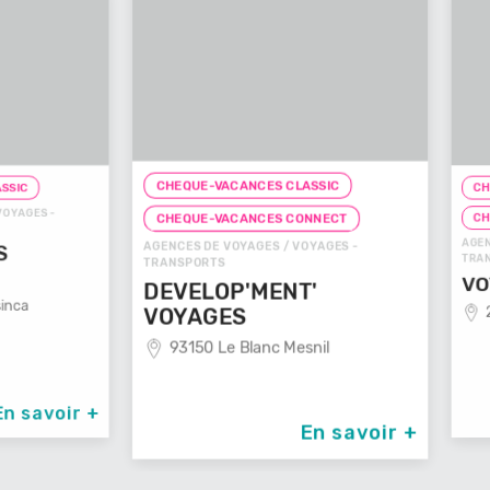
CHEQUE-VACANCES CLASSIC
CHEQUE-
ES -
CHEQUE
CHEQUE-VACANCES CONNECT
AGENCES D
AGENCES DE VOYAGES / VOYAGES -
TRANSPOR
TRANSPORTS
VOYAG
DEVELOP'MENT'
29100
VOYAGES
93150 Le Blanc Mesnil
avoir +
En savoir +