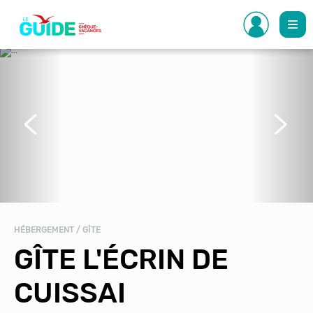
Aller
au
contenu
principal
Précédent
Suivant
HÉBERGEMENT / GÎTE
GÎTE L'ÉCRIN DE
CUISSAI