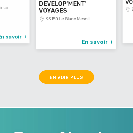
VOYAG
DEVELOP'MENT'
29100
VOYAGES
93150 Le Blanc Mesnil
avoir +
En savoir +
EN VOIR PLUS