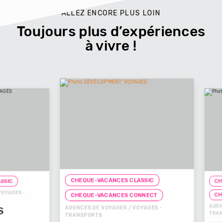
ALLEZ ENCORE PLUS LOIN
Toujours plus d’expériences
à vivre !
CHEQUE-VACANCES CLASSIC
CHEQUE-
ES -
CHEQUE
CHEQUE-VACANCES CONNECT
AGENCES D
AGENCES DE VOYAGES / VOYAGES -
TRANSPOR
TRANSPORTS