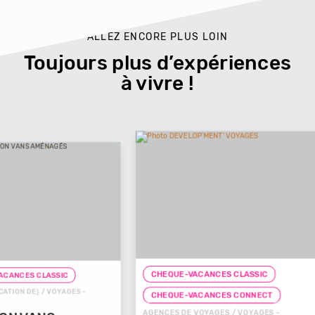
ALLEZ ENCORE PLUS LOIN
Toujours plus d’expériences
à vivre !
CHEQUE-VACANCES CLASSIC
CHEQUE-
ES -
CHEQUE
CHEQUE-VACANCES CONNECT
AGENCES D
AGENCES DE VOYAGES / VOYAGES -