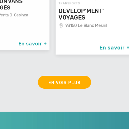
TRANSPOR
TRANSPORTS
VOYAG
DEVELOP'MENT'
29100
VOYAGES
93150 Le Blanc Mesnil
avoir +
En savoir +
EN VOIR PLUS