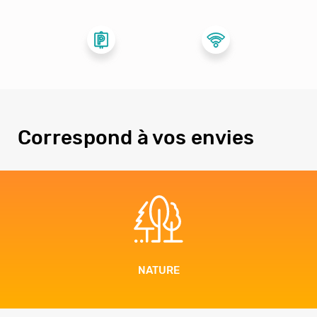
Correspond à vos envies
URE
EN FA