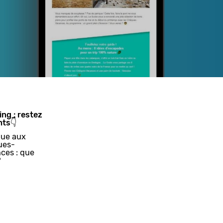
ing : restez
nts👇
ue aux
ues-
ces : que
?