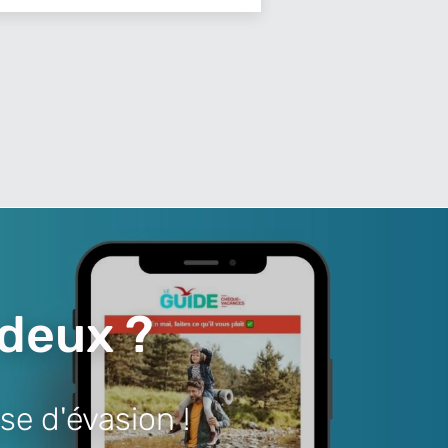
 deux ?
se d'évasion !