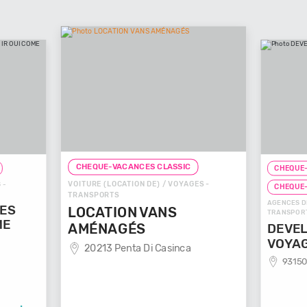
CHEQUE-VACANCES CLASSIC
CHEQUE-
VOITURE (LOCATION DE) / VOYAGES -
 -
CHEQUE
TRANSPORTS
AGENCES D
GES
LOCATION VANS
TRANSPOR
ME
AMÉNAGÉS
DEVEL
VOYA
20213 Penta Di Casinca
93150