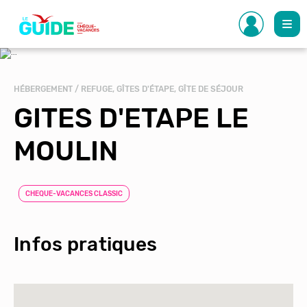
Aller
au
contenu
principal
HÉBERGEMENT / REFUGE, GÎTES D'ÉTAPE, GÎTE DE SÉJOUR
GITES D'ETAPE LE
MOULIN
CHEQUE-VACANCES CLASSIC
Infos pratiques