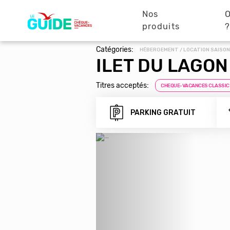
Navigation
Aller
au
Nos
O
principale
contenu
produits
principal
Catégories:
HÉBERGEMENT / LOCATION SAISON
ILET DU LAGON
Titres acceptés:
CHEQUE-VACANCES CLASSIC
PARKING GRATUIT