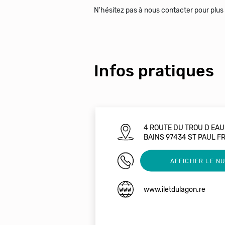
N'hésitez pas à nous contacter pour plus d
Infos pratiques
4 ROUTE DU TROU D EAU
BAINS 97434 ST PAUL F
0692612379
AFFICHER LE N
www.iletdulagon.re