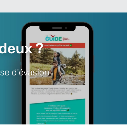
 deux ?
se d'évasion !