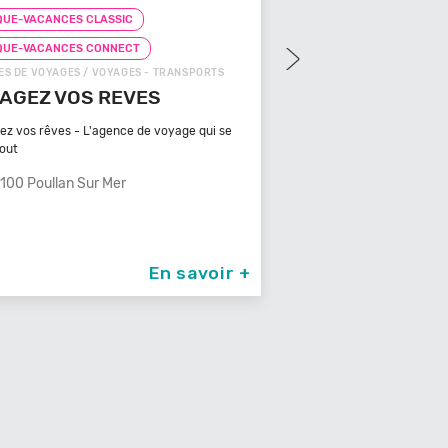
UE-VACANCES CLASSIC
CHEQUE-VACANCES CLAS
QUE-VACANCES CONNECT
CHEQUE-VACANCES CON
S DE VOYAGES / VOYAGES - TRANSPORTS
ZOOS, RÉSERVES / ARTS - C
AGEZ VOS REVES
ZOOPARC DU CA
MAURES
ez vos rêves - L'agence de voyage qui se
tout
Bénéficiant d'un climat ty
méditerranéen, Venez
100 Poullan Sur Mer
83340 Le Cannet De
En savoir +