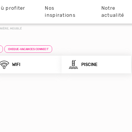
ù profiter
Nos
Notre
?
inspirations
actualité
NIÈRE, MEUBLÉ
CHEQUE-VACANCES CONNECT
WIFI
PISCINE