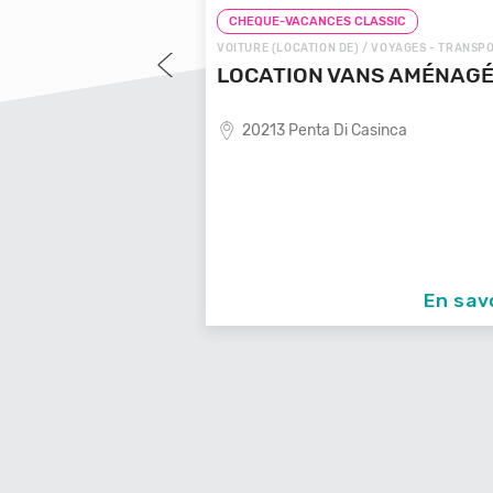
LASSIC
CHEQUE-VACANCES CLASSIC
 VOYAGES - TRANSPORTS
VOITURE (LOCATION DE) / VOYAGES - TRANSP
OYAGES LOCALE
LOCATION VANS AMÉNAG
20213 Penta Di Casinca
ende de voyages locale,
En savoir +
En sav