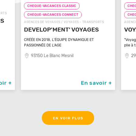
CHEQUE-VACANCES CLASSIC
CHEQ
ORTS
CHEQUE-VACANCES CONNECT
CHE
ÉS
AGENCES DE VOYAGES / VOYAGES - TRANSPORTS
AGENCE
DEVELOP'MENT' VOYAGES
VOY
CRÉÉE EN 2018, L'ÉQUIPE DYNAMIQUE ET
"Voyag
PASSIONNÉE DE L'AGE
plie à 
93150 Le Blanc Mesnil
29
oir +
En savoir +
EN VOIR PLUS