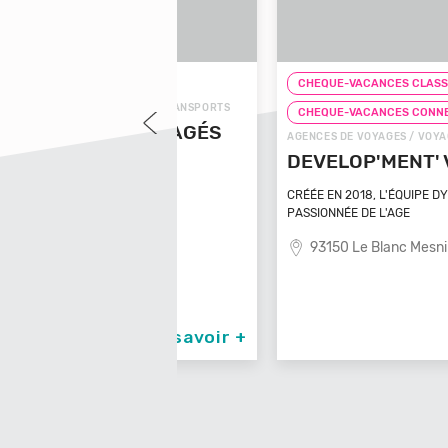
LASSIC
CHEQUE-VACANCES CLASSIC
 / VOYAGES - TRANSPORTS
CHEQUE-VACANCES CONNECT
NS AMÉNAGÉS
AGENCES DE VOYAGES / VOYAGES - TRANSPOR
DEVELOP'MENT' VOYAGES
asinca
CRÉÉE EN 2018, L'ÉQUIPE DYNAMIQUE ET
PASSIONNÉE DE L'AGE
93150 Le Blanc Mesnil
En savoir +
En sav