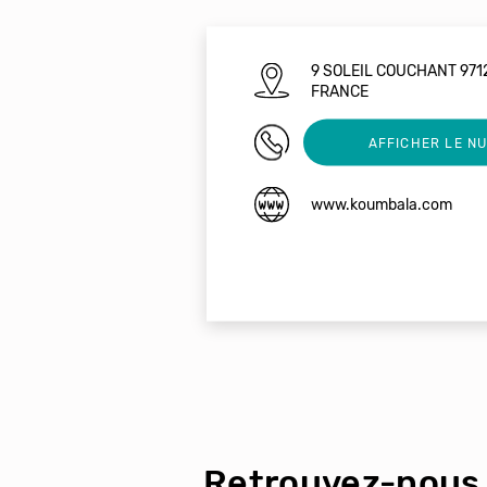
9 SOLEIL COUCHANT 971
FRANCE
+33629308248
AFFICHER LE N
www.koumbala.com
Retrouvez-nous 