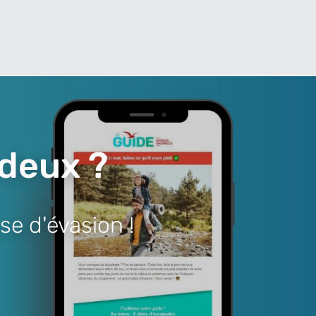
 deux ?
se d'évasion !