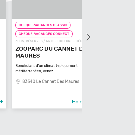
UE-VACANCES CLASSIC
CHEQUE-VACANCES CLAS
MINI GOLF / ARTS - CULTUR
QUE-VACANCES CONNECT
MINI GOLF LE M
RÉSERVES / ARTS - CULTURE - DÉCOUVERTE
PARC DU CANNET DES
Le minigolf Le Moulin à Lon
URES
dans son c
64140 Lons
ciant d'un climat typiquement
rranéen, Venez
340 Le Cannet Des Maures
En savoir +