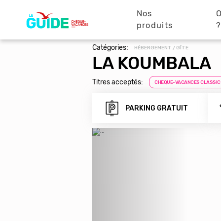
Navigation
Aller
au
Nos
O
principale
contenu
produits
principal
Catégories:
HÉBERGEMENT / GÎTE
LA KOUMBALA
Titres acceptés:
CHEQUE-VACANCES CLASSIC
PARKING GRATUIT