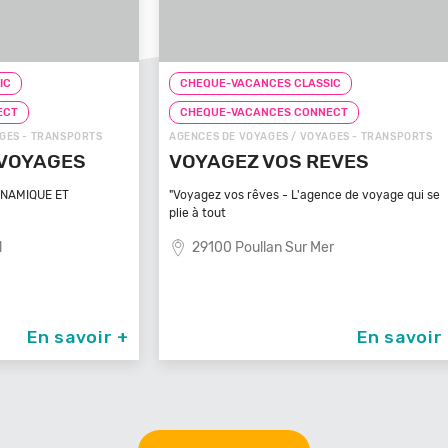
CHEQUE-VACANCES CLASSIC
CHEQ
CHEQUE-VACANCES CONNECT
CHE
TS
AGENCES DE VOYAGES / VOYAGES - TRANSPORTS
ZOOS, 
VOYAGEZ VOS REVES
ZOO
MA
"Voyagez vos rêves - L'agence de voyage qui se
plie à tout
Bénéfi
médite
29100 Poullan Sur Mer
83
oir +
En savoir +