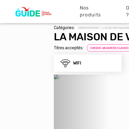
Navigation
Aller
au
Nos
O
principale
contenu
produits
principal
Catégories:
HÉBERGEMENT / LOCATION SAISON
LA MAISON DE 
Titres acceptés:
CHEQUE-VACANCES CLASSIC
WIFI