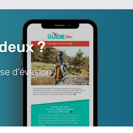
 deux ?
se d'évasion !