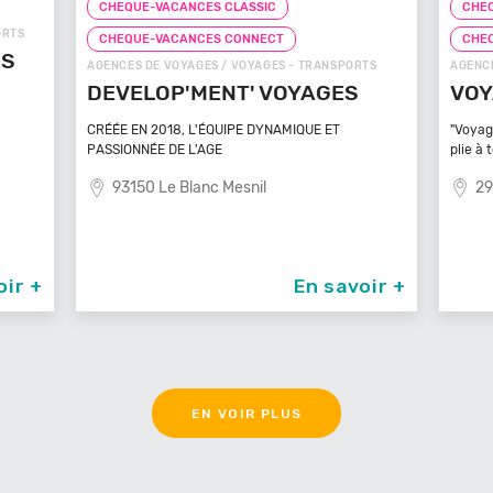
CHEQUE-VACANCES CLASSIC
CHEQ
CHEQUE-VACANCES CONNECT
CHE
TS
AGENCES DE VOYAGES / VOYAGES - TRANSPORTS
ZOOS, 
VOYAGEZ VOS REVES
ZOO
MA
"Voyagez vos rêves - L'agence de voyage qui se
plie à tout
Bénéfi
médite
29100 Poullan Sur Mer
83
oir +
En savoir +
EN VOIR PLUS