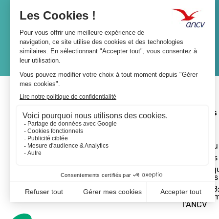
Lien
JE M'ABONNE
A propos 
L'ANCV
Le réseau
Les actus
Les Chèq
Vacances
Départ 18:
programm
l'ANCV