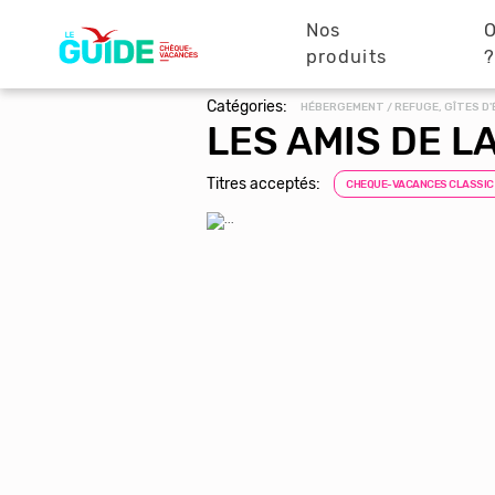
Navigation
Aller
au
Nos
O
principale
contenu
produits
principal
Catégories:
HÉBERGEMENT / REFUGE, GÎTES D'
LES AMIS DE L
Titres acceptés:
CHEQUE-VACANCES CLASSIC