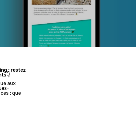
ing : restez
nts👇
ue aux
ues-
ces : que
?