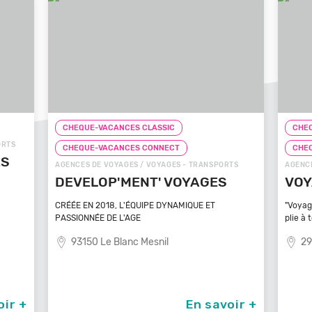
CHEQUE-VACANCES CLASSIC
CHEQ
CHEQUE-VACANCES CONNECT
CHE
TS
AGENCES DE VOYAGES / VOYAGES - TRANSPORTS
ZOOS, 
VOYAGEZ VOS REVES
ZOO
MA
"Voyagez vos rêves - L'agence de voyage qui se
plie à tout
Bénéfi
médite
29100 Poullan Sur Mer
83
oir +
En savoir +