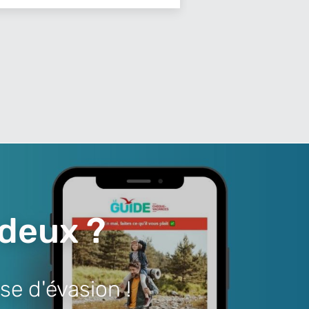
 deux ?
se d'évasion !