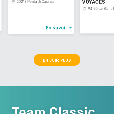
ca
291
VOYAGES
93150 Le Blanc Mesnil
 savoir +
En savoir +
EN VOIR PLUS
Team Classic,