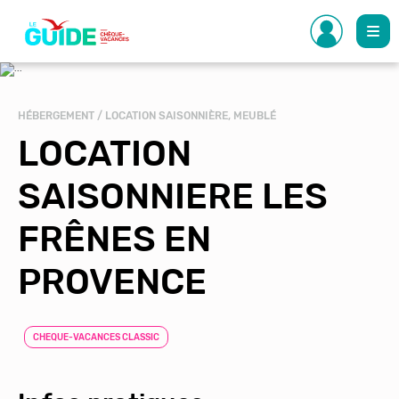
Aller
au
contenu
principal
HÉBERGEMENT / LOCATION SAISONNIÈRE, MEUBLÉ
LOCATION
SAISONNIERE LES
FRÊNES EN
PROVENCE
CHEQUE-VACANCES CLASSIC