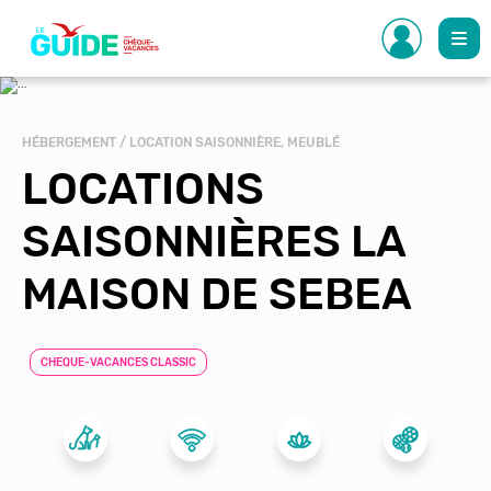
Aller
au
contenu
principal
HÉBERGEMENT / LOCATION SAISONNIÈRE, MEUBLÉ
LOCATIONS
SAISONNIÈRES LA
MAISON DE SEBEA
CHEQUE-VACANCES CLASSIC