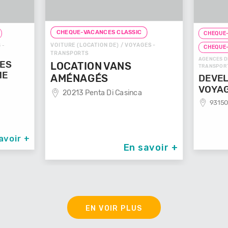
CHEQUE-VACANCES CLASSIC
CHEQUE-
VOITURE (LOCATION DE) / VOYAGES -
 -
CHEQUE
TRANSPORTS
AGENCES D
GES
LOCATION VANS
TRANSPOR
ME
AMÉNAGÉS
DEVEL
VOYA
20213 Penta Di Casinca
93150
avoir +
En savoir +
EN VOIR PLUS