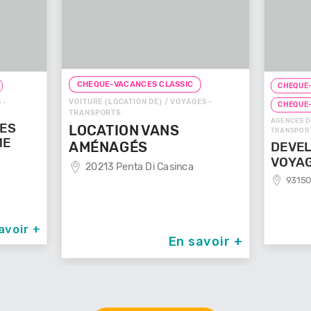
CHEQUE-VACANCES CLASSIC
CES CLASSIC
N DE) / VOYAGES -
CHEQUE-VACANCES CONNECT
AGENCES DE VOYAGES / VOYAGES -
 VANS
TRANSPORTS
S
DEVELOP'MENT'
 Di Casinca
VOYAGES
93150 Le Blanc Mesnil
En savoir +
En savoir +