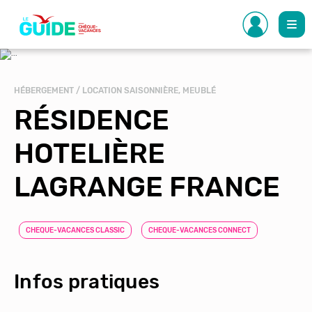
Aller
au
contenu
principal
HÉBERGEMENT / LOCATION SAISONNIÈRE, MEUBLÉ
RÉSIDENCE
HOTELIÈRE
LAGRANGE FRANCE
CHEQUE-VACANCES CLASSIC
CHEQUE-VACANCES CONNECT
Infos pratiques