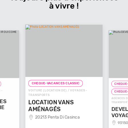
à vivre !
CHEQUE-VACANCES CLA
CHEQUE-VACANCES CLASSIC
VOITURE (LOCATION DE) / VOYAGES -
CHEQUE-VACANCES CO
TRANSPORTS
AGENCES DE VOYAGES / VO
LOCATION VANS
TRANSPORTS
AMÉNAGÉS
DEVELOP'MENT
20213 Penta Di Casinca
VOYAGES
93150 Le Blanc Mes