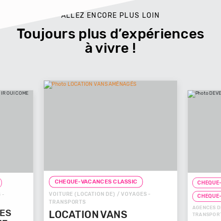
ALLEZ ENCORE PLUS LOIN
Toujours plus d’expériences
à vivre !
CHEQUE-VACANCES CLASSIC
CHEQUE-VACA
VOITURE (LOCATION DE) / VOYAGES -
CHEQUE-VAC
TRANSPORTS
AGENCES DE VOY
LOCATION VANS
TRANSPORTS