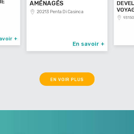
AMÉNAGÉS
DEVELOP
VOYAGE
20213 Penta Di Casinca
93150 Le 
ir +
En savoir +
EN VOIR PLUS