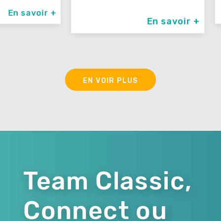
avoir +
En savoir +
EN VOIR PLUS
Team Classic,
Connect ou