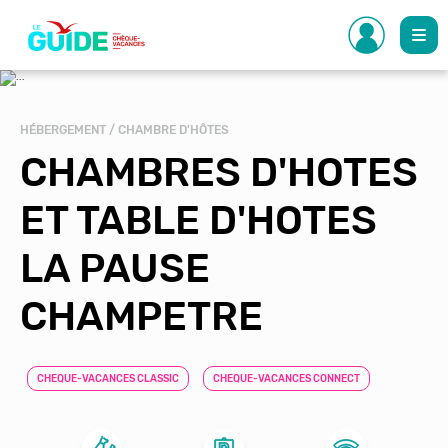
Aller
au
contenu
principal
HÉBERGEMENT / CHAMBRE D'HÔTES
CHAMBRES D'HOTES
ET TABLE D'HOTES
LA PAUSE
CHAMPETRE
CHEQUE-VACANCES CLASSIC
CHEQUE-VACANCES CONNECT