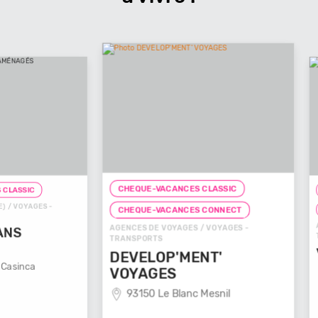
CHEQUE-VACANCES CLASSIC
CHEQUE-
ES -
CHEQUE
CHEQUE-VACANCES CONNECT
AGENCES D
AGENCES DE VOYAGES / VOYAGES -
TRANSPOR
TRANSPORTS
VOYAG
DEVELOP'MENT'
29100
VOYAGES
93150 Le Blanc Mesnil